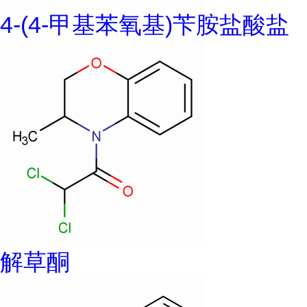
4-(4-甲基苯氧基)苄胺盐酸盐
解草酮