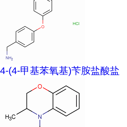
4-(4-甲基苯氧基)苄胺盐酸盐