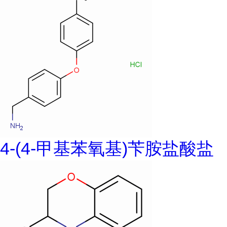
4-(4-甲基苯氧基)苄胺盐酸盐