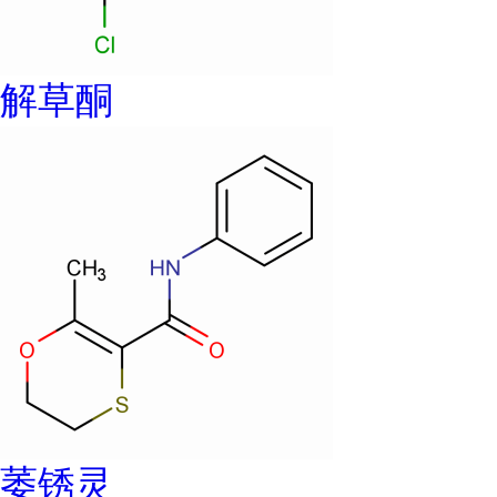
解草酮
萎锈灵