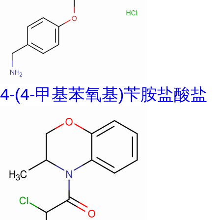
4-(4-甲基苯氧基)苄胺盐酸盐