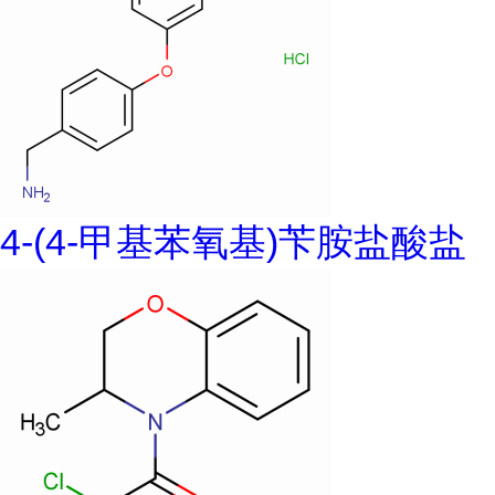
4-(4-甲基苯氧基)苄胺盐酸盐