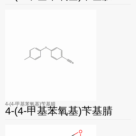
4-(4-甲基苯氧基)苄基腈
4-(4-甲基苯氧基)苄基腈