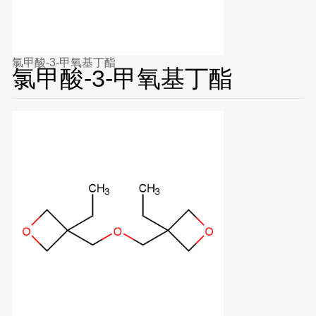
氯甲酸-3-甲氧基丁酯
氯甲酸-3-甲氧基丁酯