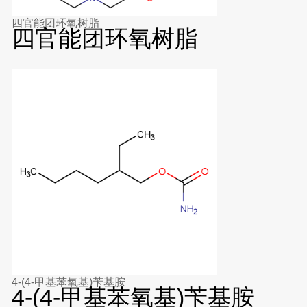
四官能团环氧树脂
四官能团环氧树脂
4-(4-甲基苯氧基)苄基胺
4-(4-甲基苯氧基)苄基胺