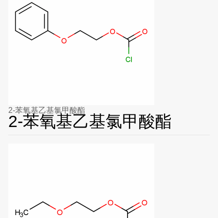
2-苯氧基乙基氯甲酸酯
2-苯氧基乙基氯甲酸酯